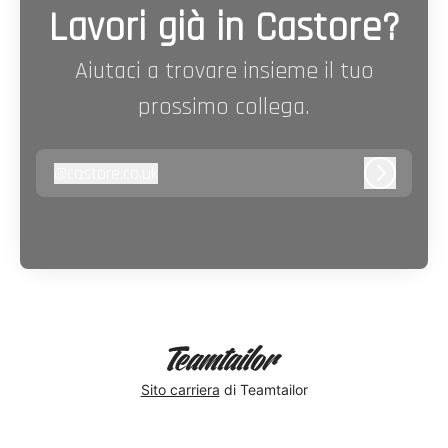
Lavori già in Castore?
Aiutaci a trovare insieme il tuo
prossimo collega.
@
castore.co.uk
castore.co.uk
Accedi
Sito carriera
di Teamtailor