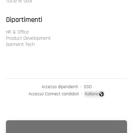
Tutte le sedi
Dipartimenti
HR & Office
Product Development
Garment Tech
Accesso dipendenti
·
SSO
Accesso Connect candidati
·
Italiano
Cambia lingua