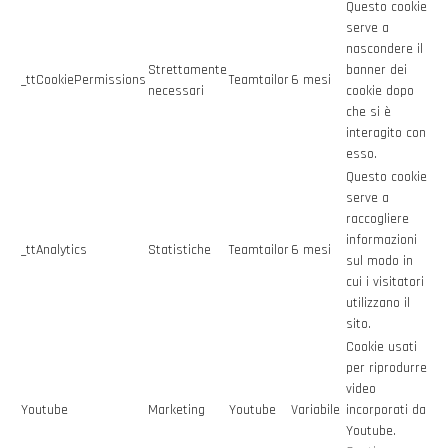
Questo cookie
serve a
nascondere il
Strettamente
banner dei
_ttCookiePermissions
Teamtailor
6 mesi
necessari
cookie dopo
che si è
interagito con
esso.
Questo cookie
serve a
raccogliere
informazioni
_ttAnalytics
Statistiche
Teamtailor
6 mesi
sul modo in
cui i visitatori
utilizzano il
sito.
Cookie usati
per riprodurre
video
Youtube
Marketing
Youtube
Variabile
incorporati da
Youtube.