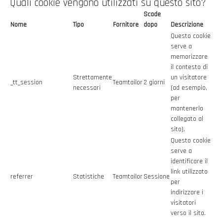
Quali cookie vengono utilizzati su questo sito?
Scade
Nome
Tipo
Fornitore
dopo
Descrizione
Questo cookie
serve a
memorizzare
il contesto di
Strettamente
un visitatore
_tt_session
Teamtailor
2 giorni
necessari
(ad esempio,
per
mantenerlo
collegato al
sito).
Questo cookie
serve a
identificare il
link utilizzato
referrer
Statistiche
Teamtailor
Sessione
per
indirizzare i
visitatori
verso il sito.