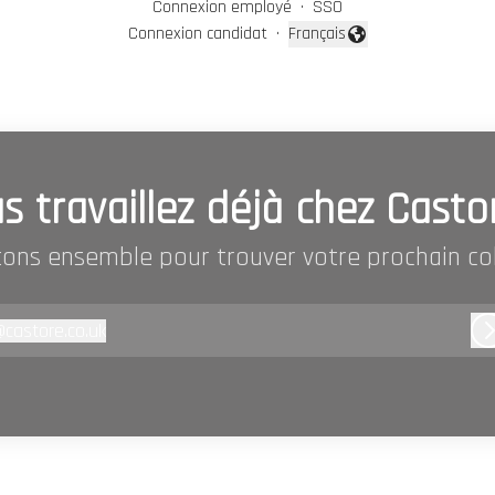
Connexion employé
·
SSO
Connexion candidat
·
Français
Changer la langue
s travaillez déjà chez Casto
ons ensemble pour trouver votre prochain co
@
castore.co.uk
astore.co.uk