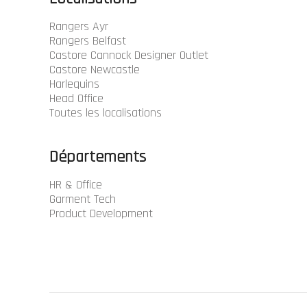
Rangers Ayr
Rangers Belfast
Castore Cannock Designer Outlet
Castore Newcastle
Harlequins
Head Office
Toutes les localisations
Départements
HR & Office
Garment Tech
Product Development