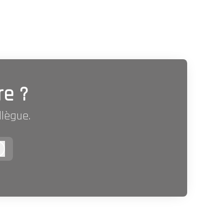
re ?
llègue.
Connexion